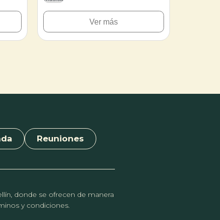
e
ritmos que van desde el rock en español,
 de
baladas y salsa hasta latin funk, cumbia
Ver más
liberar
y disco.
tado de
s las
cia
onas de
lidad y
brio. Se
n ropa
ara
dad.
nda
Reuniones
dellín, donde se ofrecen de manera
érminos y condiciones.