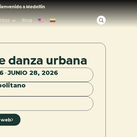
ienvenido a Medellín
ntos
Blog
✕
e danza urbana
Acceso rápido
26
JUNIO 28, 2026
-
politano
Anfitriones de ciudad
io web