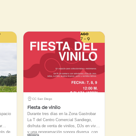
O
AGO
7 - 9
CC San Diego
Fiesta de vinilo
spacio
Durante tres días en la Zona Gastrobar
La T del Centro Comercial Sandiego,
ar
disfruta de venta de vinilos, DJs en vivo
avés de
y una programación sonora diversa, con
Música