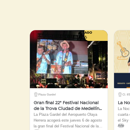
AGO
6
Plaza Gardel
Cl. 8
Gran final 22° Festival Nacional
La No
La Noc
de la Trova Ciudad de Medellín
La Plaza Gardel del Aeropuerto Olaya
cuarta 
2026
Herrera acogerá este jueves 6 de agosto
el Sky 
Arte
la gran final del Festival Nacional de la
Itagüí