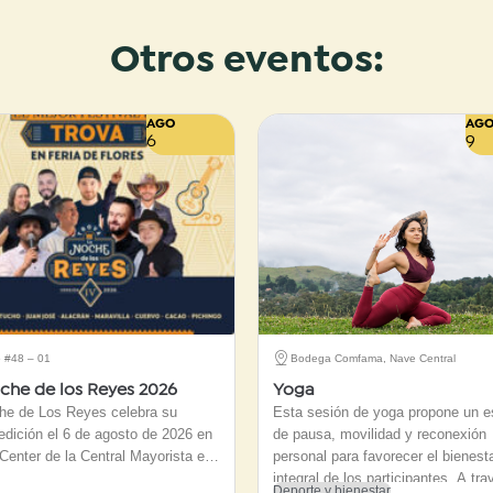
Otros eventos:
AGO
AG
6
9
5 #48 – 01
Bodega Comfama, Nave Central
che de los Reyes 2026
Yoga
he de Los Reyes celebra su
Esta sesión de yoga propone un e
edición el 6 de agosto de 2026 en
de pausa, movilidad y reconexión
Center de la Central Mayorista en
personal para favorecer el bienest
. Consolidado como el certamen
integral de los participantes. A tr
Deporte y bienestar