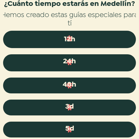
¿Cuánto tiempo estarás en Medellín?
Hemos creado estas guías especiales para
tí
12h
24h
48h
3d
5d