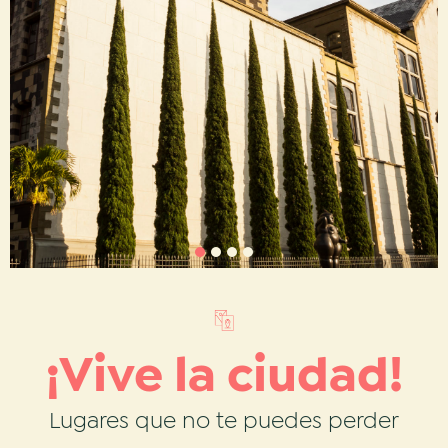
¡Vive la ciudad!
Probar un
delicioso
Lugares que no te puedes perder