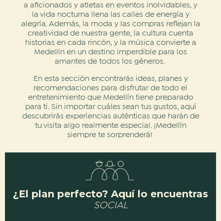
a aficionados y atletas en eventos inolvidables, y
la vida nocturna llena las calles de energía y
alegría. Además, la moda y las compras reflejan la
creatividad de nuestra gente, la cultura cuenta
historias en cada rincón, y la música convierte a
Medellín en un destino imperdible para los
amantes de todos los géneros.
En esta sección encontrarás ideas, planes y
recomendaciones para disfrutar de todo el
entretenimiento que Medellín tiene preparado
para ti. Sin importar cuáles sean tus gustos, aquí
descubrirás experiencias auténticas que harán de
tu visita algo realmente especial. ¡Medellín
siempre te sorprenderá!
¿El plan perfecto? Aquí lo encuentras
SOCIAL