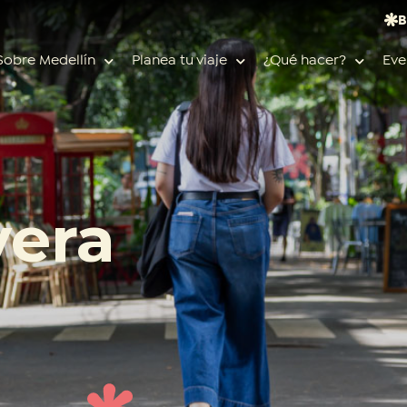
B
Sobre Medellín
Planea tu viaje
¿Qué hacer?
Eve
Búsquedas populares
vera
Calendario de eventos
Planeador de viaje
Feria de las flores
Guías de ciudad
Salud