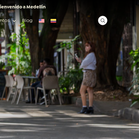
ienvenido a Medellín
ntos
Blog
✕
Acceso rápido
Anfitriones de ciudad