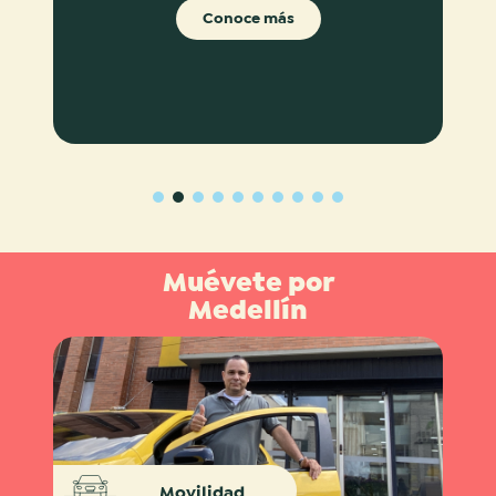
Conoce más
1
2
3
4
5
6
7
8
9
10
Muévete por
Medellín
Movilidad