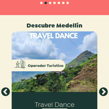
1
2
3
4
5
6
7
Descubre Medellín
Operador Turístico
Travel Dance