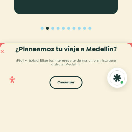
1
2
3
4
5
6
7
8
9
10
¿Planeamos tu viaje a Medellín?
Aliados que
¡Fácil y rápido! Elige tus intereses y te damos
un plan listo para
hacen florecer la experiencia
disfrutar Medellín
.
Comenzar
Entretenimiento