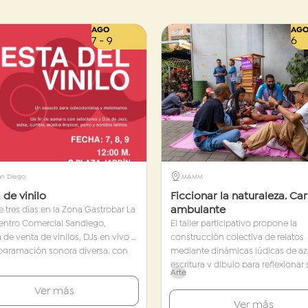
AGO
AG
7 - 9
6
an Diego
MAMM
 de vinilo
Ficcionar la naturaleza. Car
ambulante
 tres días en la Zona Gastrobar La
Centro Comercial Sandiego,
El taller participativo propone la
a de venta de vinilos, DJs en vivo y
construcción colectiva de relatos
ogramación sonora diversa, con
mediante dinámicas lúdicas de aza
que van desde el rock en español,
escritura y dibujo para reflexionar
Arte
 y salsa hasta latin funk, cumbia y
los imaginarios asociados a la flor
Ver más
territorial. A través del juego, los
Ver más
asistentes explorarán los mitos, l