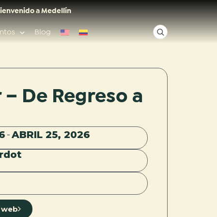
ienvenido a Medellín
ntos
Blog
✕
 – De Regreso a
Acceso rápido
6
ABRIL 25, 2026
-
Anfitriones de ciudad
rdot
io web