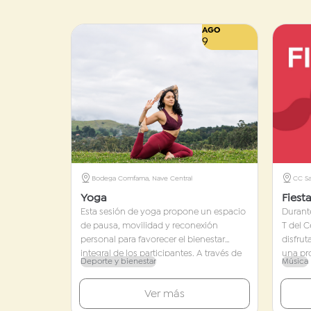
AGO
9
Bodega Comfama, Nave Central
CC S
Yoga
Fiesta
Esta sesión de yoga propone un espacio
Durante
de pausa, movilidad y reconexión
T del 
personal para favorecer el bienestar
disfrut
integral de los participantes. A través de
una pr
Deporte y bienestar
Música
movimientos suaves, ejercicios de
ritmos 
respiración consciente y prácticas de
baladas
Ver más
atención plena, la actividad busca liberar
disco.
tensiones físicas y cultivar un estado de