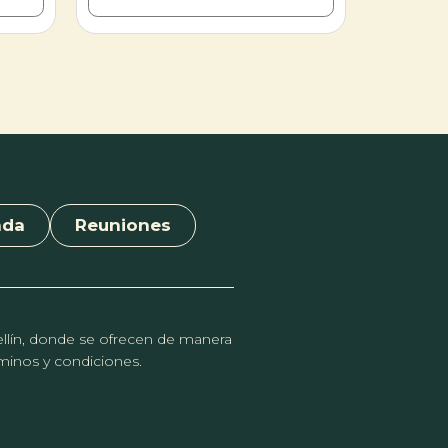
cido en
Trías, Mónica Ojeda e Irene Solá,
ociendo
entrecruzando narrativas con las obras
exhibidas para examinar cómo el
omenta
entorno natural alberga misterios
as de
vinculados a las pulsiones humanas.
iqueza
Integrado a la programación de la Feria
de las Flores, el encuentro invita a
la
reflexionar sobre la representación del
ntido
territorio, la naturaleza y la creación
onio
estética. Una propuesta reflexiva que
conecta la crítica literaria con las artes
nda
Reuniones
plásticas contemporáneas.
dellín, donde se ofrecen de manera
érminos y condiciones.