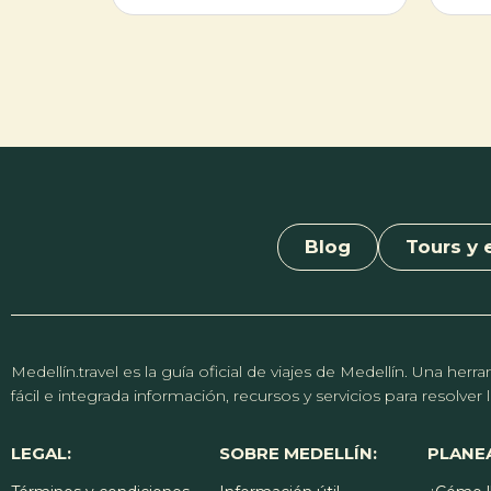
calma mental. Diseñado para todas las
edades y sin requisito de experiencia
previa, el encuentro invita a personas de
distintos niveles a mejorar su flexilidad y
empezar la jornada desde el equilibrio. Se
sugiere a los asistentes acudir con ropa
cómoda y llevar tapete personal para
desarrollar la práctica con comodidad.
Blog
Tours y 
Medellín.travel es la guía oficial de viajes de Medellín. Una h
fácil e integrada información, recursos y servicios para resolve
LEGAL:
SOBRE MEDELLÍN:
PLANEA