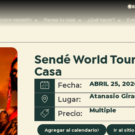
B
Sobre Medellín
Planea tu viaje
¿Qué hacer?
Eve
Sendé World Tour
Búsquedas populares
Casa
Calendario de eventos
ABRIL 25, 202
Fecha:
Planeador de viaje
Feria de las flores
Atanasio Gira
Guías de ciudad
Lugar:
Salud
Multiple
Precio:
Agregar al calendario
Ir al sit