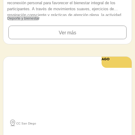
reconexión personal para favorecer el bienestar integral de los
participantes. A través de movimientos suaves, ejercicios de
respiración consciente y prácticas de atención plena, la actividad
Deporte y bienestar
busca liberar tensiones físicas y cultivar un estado de calma mental.
Diseñado para todas las edades y sin requisito de experiencia
Ver más
previa, el encuentro invita a personas de distintos niveles a mejorar
su flexilidad y empezar la jornada desde el equilibrio. Se sugiere a
los asistentes acudir con ropa cómoda y llevar tapete personal para
desarrollar la práctica con comodidad.
AGO
7 - 9
CC San Diego
Fiesta de vinilo