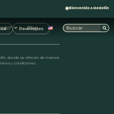
Bienvenido a Medellín
o do?
Blog
nda
Reuniones
dellín, donde se ofrecen de manera
érminos y condiciones.