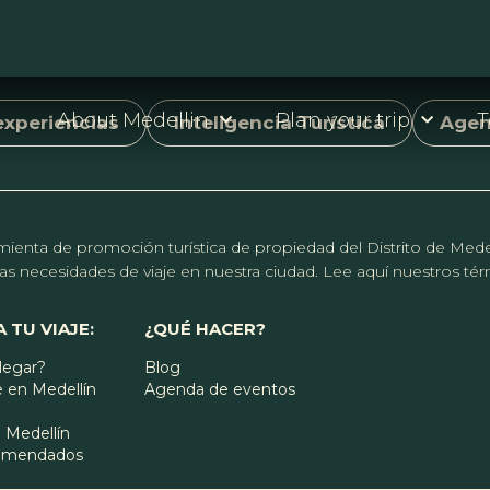
About Medellin
Plan your trip
T
experiencias
Inteligencia Turística
Age
erramienta de promoción turística de propiedad del Distrito de Me
r las necesidades de viaje en nuestra ciudad. Lee aquí nuestros t
 TU VIAJE:
¿QUÉ HACER?
legar?
Blog
 en Medellín
Agenda de eventos
 Medellín
comendados