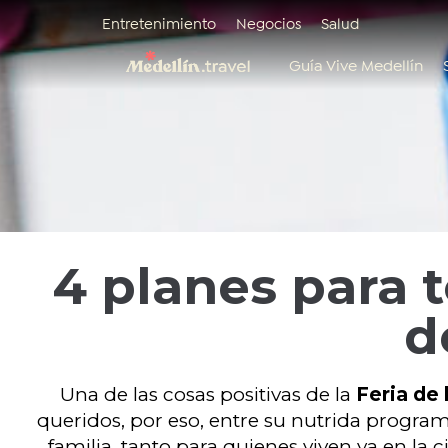
Entretenimiento
Negocios
Salud
Guía Vive Medellín
4 planes para t
d
Una de las cosas positivas de la
Feria de 
queridos, por eso, entre su nutrida program
familia, tanto para quienes viven ya en la