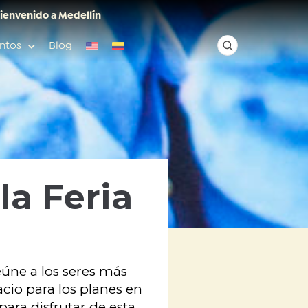
ienvenido a Medellín
ntos
Blog
✕
Acceso rápido
la Feria
Anfitriones de ciudad
úne a los seres más
acio para los planes en
para disfrutar de esta