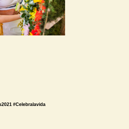
es2021 #Celebralavida