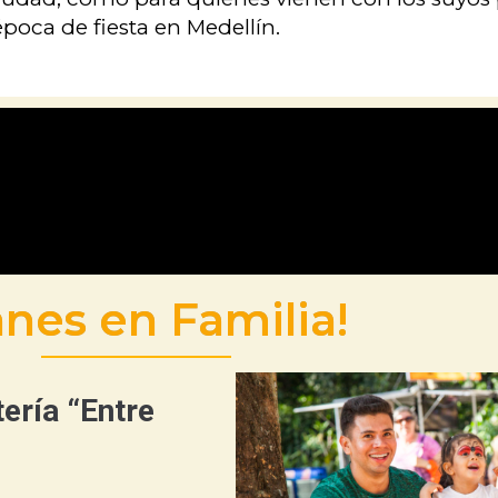
época de fiesta en Medellín.
anes en Familia!
tería “Entre