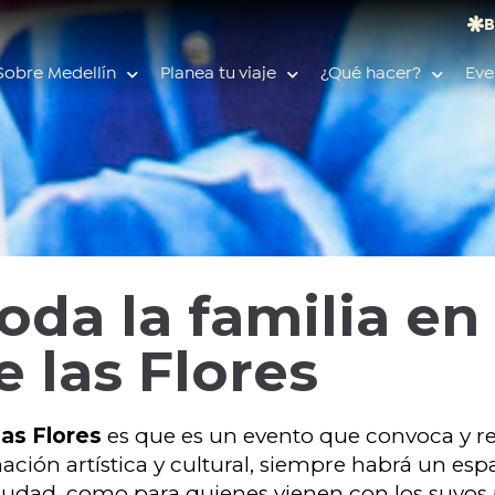
B
Sobre Medellín
Planea tu viaje
¿Qué hacer?
Eve
Búsquedas populares
Calendario de eventos
oda la familia en 
Planeador de viaje
Feria de las flores
e las Flores
Guías de ciudad
Salud
las Flores
es que es un evento que convoca y re
ación artística y cultural, siempre habrá un esp
 ciudad, como para quienes vienen con los suyos 