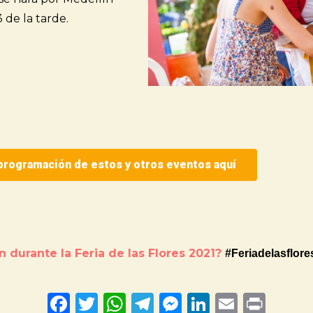
 de la tarde.
 programación de estos y otros eventos aquí
n durante la Feria de las Flores 2021?
#Feriadelasflor
F
T
W
T
M
Li
E
Pr