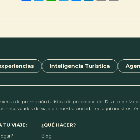
a
wi
h
el
es
nk
m
in
ce
tt
at
e
se
e
ai
t
b
er
s
gr
n
dI
l
o
A
a
g
n
ok
p
m
er
p
experiencias
Inteligencia Turística
Age
erramienta de promoción turística de propiedad del Distrito de Me
r las necesidades de viaje en nuestra ciudad. Lee aquí nuestros t
 TU VIAJE:
¿QUÉ HACER?
legar?
Blog