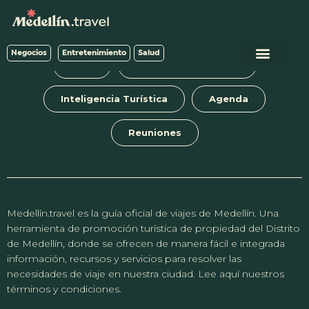
✕
Negocios
Entretenimiento
Salud
Búsquedas populares
Blog
Tours y experiencias
Calendario de eventos
Inteligencia Turística
Agenda
Planeador de viaje
Guías de ciudad
Reuniones
Salud
Acceso rápido
Medellín.travel es la guía oficial de viajes de Medellín. Una
Feria de las flores
herramienta de promoción turística de propiedad del Distrito
de Medellín, donde se ofrecen de manera fácil e integrada
información, recursos y servicios para resolver las
necesidades de viaje en nuestra ciudad. Lee aquí nuestros
Anfitriones de ciudad
términos y condiciones.