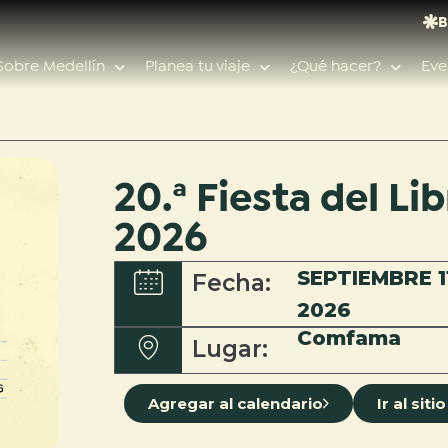
B
Sobre Medellín
Planea tu viaje
¿Qué hacer?
Eve
20.ª Fiesta del Lib
Búsquedas populares
2026
Calendario de eventos
SEPTIEMBRE 1
Fecha:
Planeador de viaje
Feria de las flores
2026
Guías de ciudad
Comfama
Lugar:
Salud
Agregar al calendario
Ir al sit