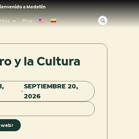
ienvenido a Medellín
ntos
Blog
✕
ro y la Cultura
Acceso rápido
1,
SEPTIEMBRE 20,
-
Anfitriones de ciudad
2026
io web