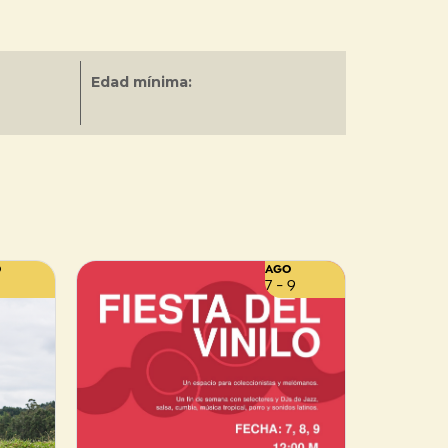
Edad mínima:
O
AGO
7 - 9