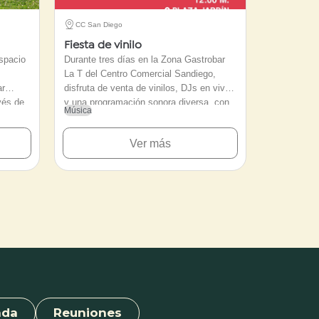
CC San Diego
Fiesta de vinilo
spacio
Durante tres días en la Zona Gastrobar
La T del Centro Comercial Sandiego,
ar
disfruta de venta de vinilos, DJs en vivo
avés de
y una programación sonora diversa, con
Música
e
ritmos que van desde el rock en español,
 de
baladas y salsa hasta latin funk, cumbia
Ver más
liberar
y disco.
tado de
s las
cia
onas de
lidad y
brio. Se
n ropa
ara
dad.
nda
Reuniones