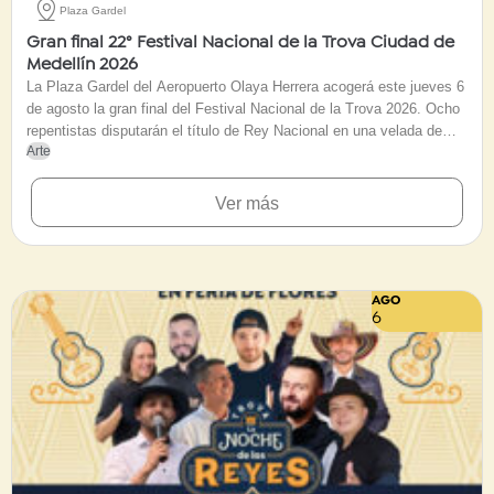
Plaza Gardel
Gran final 22° Festival Nacional de la Trova Ciudad de
Medellín 2026
La Plaza Gardel del Aeropuerto Olaya Herrera acogerá este jueves 6
de agosto la gran final del Festival Nacional de la Trova 2026. Ocho
repentistas disputarán el título de Rey Nacional en una velada de
Arte
acceso gratuito centrada en la improvisación, la tradición oral y el
humor regional. La jornada iniciará a las cinco de la tarde e incluirá
shows artísticos de Carrangakids, Unión Latina, Fatn Show, La Toma
Ver más
Parrandera y Juancho de la Espriella. Con más de cinco décadas de
historia, este certamen emblema de la Feria de las Flores
galardonará al ganador con un incentivo económico de 25 millones
de pesos.
AGO
6