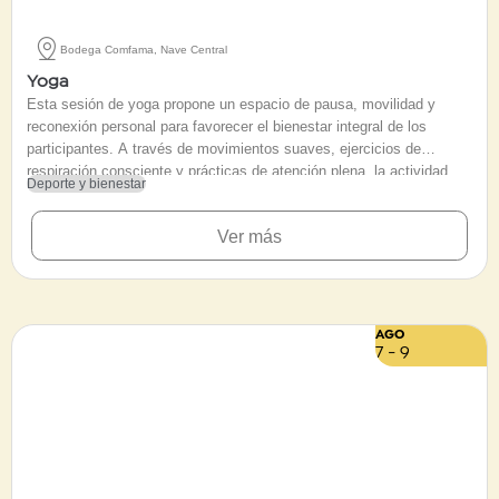
Bodega Comfama, Nave Central
Yoga
Esta sesión de yoga propone un espacio de pausa, movilidad y
reconexión personal para favorecer el bienestar integral de los
participantes. A través de movimientos suaves, ejercicios de
respiración consciente y prácticas de atención plena, la actividad
Deporte y bienestar
busca liberar tensiones físicas y cultivar un estado de calma mental.
Diseñado para todas las edades y sin requisito de experiencia
Ver más
previa, el encuentro invita a personas de distintos niveles a mejorar
su flexilidad y empezar la jornada desde el equilibrio. Se sugiere a
los asistentes acudir con ropa cómoda y llevar tapete personal para
desarrollar la práctica con comodidad.
AGO
7 - 9