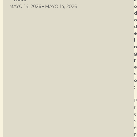
-
MAYO 14, 2026
MAYO 14, 2026
o
d
o
d
e
i
n
g
r
e
s
o
:
r
e
s
e
n