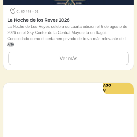
Cl. 85 #48 – 01
La Noche de los Reyes 2026
La Noche de Los Reyes celebra su cuarta edición el 6 de agosto de
2026 en el Sky Center de la Central Mayorista en Itagüí.
Consolidado como el certamen privado de trova más relevante de la
Arte
Feria de las Flores y del país, el encuentro reúne a los Reyes
Nacionales de festivales emblemáticos como Astrocol, Manizales y
Medellín. Con un historial de tres ediciones exitosas que han
Ver más
convocado a miles de espectadores en el Valle de Aburrá, esta
jornada congregará a los máximos exponentes del repentismo. Una
cita imperdible con la tradición oral, el contrapunteo y la identidad
festiva antioqueña.
AGO
9