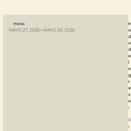
Hora:
-
MAYO 27, 2026
MAYO 30, 2026
o
d
o
d
e
i
n
g
r
e
s
o
:
r