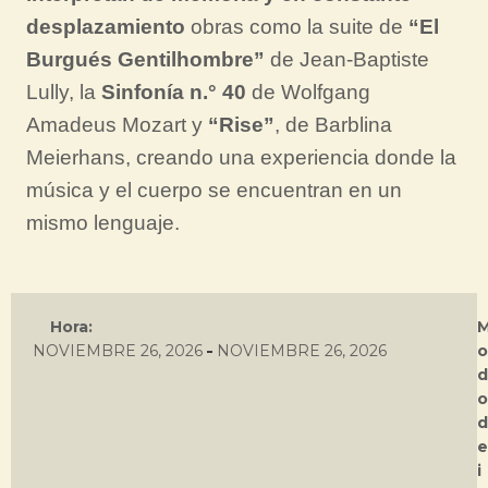
desplazamiento
obras como la suite de
“El
Burgués Gentilhombre”
de Jean-Baptiste
Lully, la
Sinfonía n.° 40
de Wolfgang
Amadeus Mozart y
“Rise”
, de Barblina
Meierhans, creando una experiencia donde la
música y el cuerpo se encuentran en un
mismo lenguaje.
Hora:
-
NOVIEMBRE 26, 2026
NOVIEMBRE 26, 2026
o
d
o
d
e
i