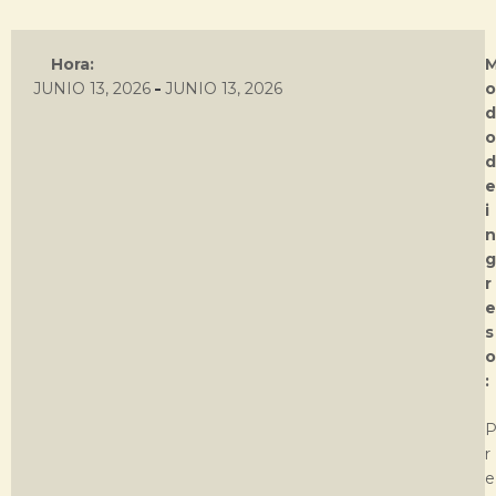
Hora:
-
JUNIO 13, 2026
JUNIO 13, 2026
o
d
o
d
e
i
n
g
r
e
s
o
:
r
e