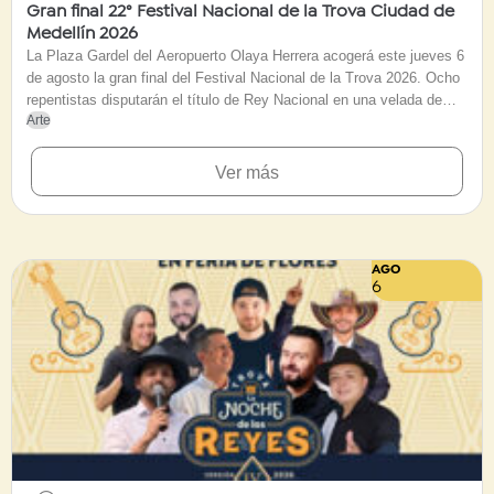
Gran final 22° Festival Nacional de la Trova Ciudad de
Medellín 2026
La Plaza Gardel del Aeropuerto Olaya Herrera acogerá este jueves 6
de agosto la gran final del Festival Nacional de la Trova 2026. Ocho
repentistas disputarán el título de Rey Nacional en una velada de
Arte
acceso gratuito centrada en la improvisación, la tradición oral y el
humor regional. La jornada iniciará a las cinco de la tarde e incluirá
shows artísticos de Carrangakids, Unión Latina, Fatn Show, La Toma
Ver más
Parrandera y Juancho de la Espriella. Con más de cinco décadas de
historia, este certamen emblema de la Feria de las Flores
galardonará al ganador con un incentivo económico de 25 millones
de pesos.
AGO
6