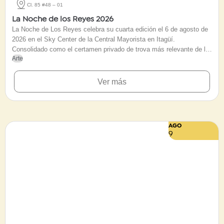
Cl. 85 #48 – 01
La Noche de los Reyes 2026
La Noche de Los Reyes celebra su cuarta edición el 6 de agosto de
2026 en el Sky Center de la Central Mayorista en Itagüí.
Consolidado como el certamen privado de trova más relevante de la
Arte
Feria de las Flores y del país, el encuentro reúne a los Reyes
Nacionales de festivales emblemáticos como Astrocol, Manizales y
Medellín. Con un historial de tres ediciones exitosas que han
Ver más
convocado a miles de espectadores en el Valle de Aburrá, esta
jornada congregará a los máximos exponentes del repentismo. Una
cita imperdible con la tradición oral, el contrapunteo y la identidad
festiva antioqueña.
AGO
9