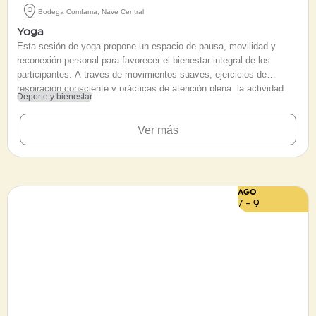
Bodega Comfama, Nave Central
Yoga
Esta sesión de yoga propone un espacio de pausa, movilidad y
reconexión personal para favorecer el bienestar integral de los
participantes. A través de movimientos suaves, ejercicios de
respiración consciente y prácticas de atención plena, la actividad
Deporte y bienestar
busca liberar tensiones físicas y cultivar un estado de calma mental.
Diseñado para todas las edades y sin requisito de experiencia
Ver más
previa, el encuentro invita a personas de distintos niveles a mejorar
su flexilidad y empezar la jornada desde el equilibrio. Se sugiere a
los asistentes acudir con ropa cómoda y llevar tapete personal para
desarrollar la práctica con comodidad.
AGO
7 - 9