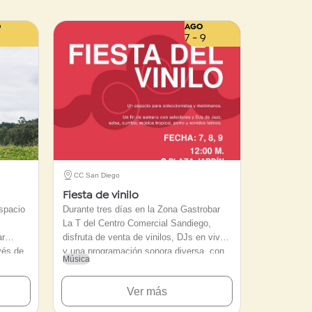
O
AGO
7 - 9
CC San Diego
Fiesta de vinilo
spacio
Durante tres días en la Zona Gastrobar
La T del Centro Comercial Sandiego,
ar
disfruta de venta de vinilos, DJs en vivo
avés de
y una programación sonora diversa, con
Música
e
ritmos que van desde el rock en español,
 de
baladas y salsa hasta latin funk, cumbia
Ver más
liberar
y disco.
tado de