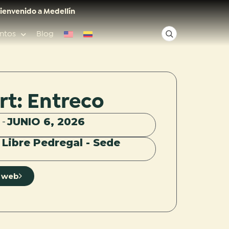
ienvenido a Medellín
ntos
Blog
✕
rt: Entreco
Acceso rápido
6
JUNIO 6, 2026
-
 Libre Pedregal - Sede
Anfitriones de ciudad
io web