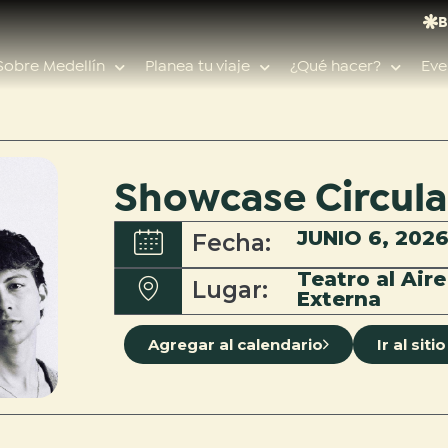
B
Sobre Medellín
Planea tu viaje
¿Qué hacer?
Eve
Showcase Circula
Búsquedas populares
JUNIO 6, 202
Fecha:
Calendario de eventos
Teatro al Aire
Planeador de viaje
Lugar:
Feria de las flores
Externa
Guías de ciudad
Agregar al calendario
Ir al sit
Salud