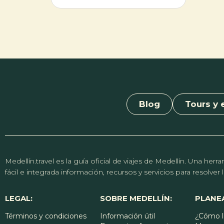
regional. La jornada iniciará a las cinco
Astroco
de la tarde e incluirá shows artísticos de
histori
Carrangakids, Unión Latina, Fatn Show,
han co
La Toma Parrandera y Juancho de la
en el V
Espriella. Con más de cinco décadas de
congre
historia, este certamen emblema de la
del rep
Feria de las Flores galardonará al
la trad
ganador con un incentivo económico de
identid
25 millones de pesos.
Blog
Tours y 
Medellín.travel es la guía oficial de viajes de Medellín. Una h
fácil e integrada información, recursos y servicios para resolve
LEGAL:
SOBRE MEDELLÍN:
PLANEA
Términos y condiciones
Información útil
¿Cómo l