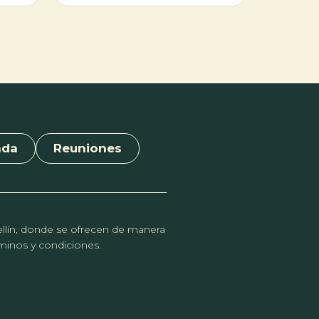
s las
cia
onas de
lidad y
brio. Se
n ropa
ara
dad.
nda
Reuniones
dellín, donde se ofrecen de manera
érminos y condiciones.