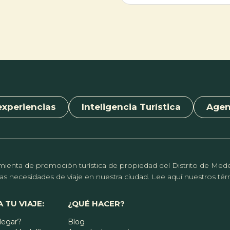
l, Manizales y Medellín. Con un
calma mental. Diseñado para toda
al de tres ediciones exitosas que
edades y sin requisito de experien
nvocado a miles de espectadores
previa, el encuentro invita a pers
alle de Aburrá, esta jornada
distintos niveles a mejorar su flexi
gará a los máximos exponentes
empezar la jornada desde el equili
entismo. Una cita imperdible con
sugiere a los asistentes acudir co
ición oral, el contrapunteo y la
cómoda y llevar tapete personal p
ad festiva antioqueña.
desarrollar la práctica con comodi
experiencias
Inteligencia Turística
Age
erramienta de promoción turística de propiedad del Distrito de Me
r las necesidades de viaje en nuestra ciudad. Lee aquí nuestros t
 TU VIAJE:
¿QUÉ HACER?
legar?
Blog