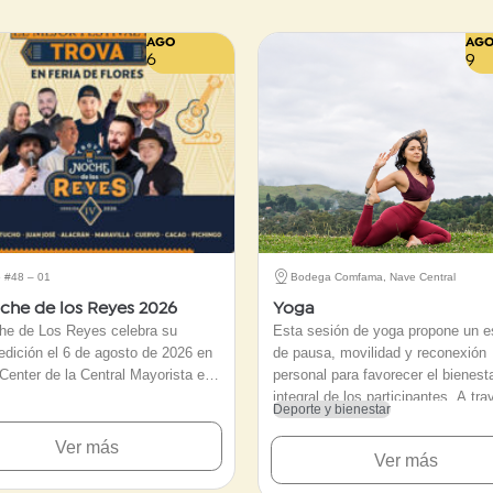
AGO
AG
6
9
5 #48 – 01
Bodega Comfama, Nave Central
che de los Reyes 2026
Yoga
he de Los Reyes celebra su
Esta sesión de yoga propone un e
edición el 6 de agosto de 2026 en
de pausa, movilidad y reconexión
Center de la Central Mayorista en
personal para favorecer el bienest
. Consolidado como el certamen
integral de los participantes. A tr
Deporte y bienestar
 de trova más relevante de la
movimientos suaves, ejercicios d
e las Flores y del país, el
respiración consciente y prácticas
Ver más
Ver más
tro reúne a los Reyes Nacionales
atención plena, la actividad busca 
tivales emblemáticos como
tensiones físicas y cultivar un es