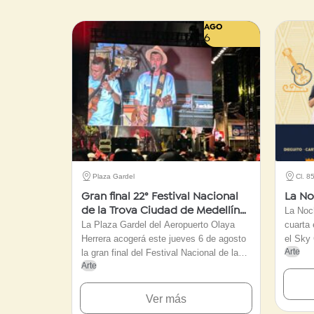
AGO
6
Plaza Gardel
Cl. 8
Gran final 22° Festival Nacional
La No
La Noc
de la Trova Ciudad de Medellín
La Plaza Gardel del Aeropuerto Olaya
cuarta 
2026
Herrera acogerá este jueves 6 de agosto
el Sky 
Arte
la gran final del Festival Nacional de la
Itagüí
Arte
Trova 2026. Ocho repentistas disputarán
privado
el título de Rey Nacional en una velada
Feria d
de acceso gratuito centrada en la
encuen
Ver más
improvisación, la tradición oral y el humor
de fes