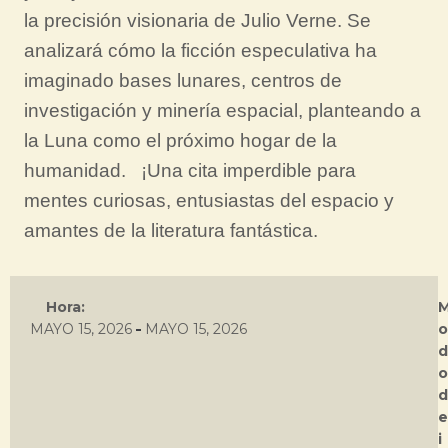
la precisión visionaria de Julio Verne. Se
analizará cómo la ficción especulativa ha
imaginado bases lunares, centros de
investigación y minería espacial, planteando a
la Luna como el próximo hogar de la
humanidad. ¡Una cita imperdible para
mentes curiosas, entusiastas del espacio y
amantes de la literatura fantástica.
Hora:
-
MAYO 15, 2026
MAYO 15, 2026
o
d
o
d
e
i