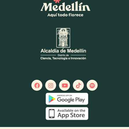
su flexilidad y empezar la jornada desde el equilibrio. Se sugiere a
los asistentes acudir con ropa cómoda y llevar tapete personal para
desarrollar la práctica con comodidad.
AGO
7 - 9
CC San Diego
Fiesta de vinilo
Durante tres días en la Zona Gastrobar La T del Centro Comercial
Sandiego, disfruta de venta de vinilos, DJs en vivo y una
programación sonora diversa, con ritmos que van desde el rock en
español, baladas y salsa hasta latin funk, cumbia y disco.
Música