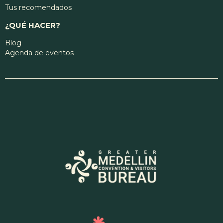
cita imperdible con la tradición oral, el contrapunteo y la identidad
festiva antioqueña.
AGO
9
Bodega Comfama, Nave Central
Yoga
Esta sesión de yoga propone un espacio de pausa, movilidad y
reconexión personal para favorecer el bienestar integral de los
participantes. A través de movimientos suaves, ejercicios de
respiración consciente y prácticas de atención plena, la actividad
Deporte y bienestar
busca liberar tensiones físicas y cultivar un estado de calma mental.
Diseñado para todas las edades y sin requisito de experiencia
Ver más
previa, el encuentro invita a personas de distintos niveles a mejorar