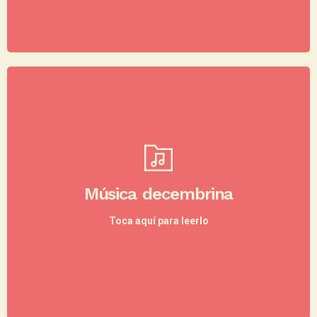
El repertorio musical navideño en Colombia es
completamente diferente al del resto del año.
Durante esta época se escucha la denominada
música
o
música decembrina
,
música de diciembre
Música decembrina
que incluye tanto gaitas y villancicos,
parrandera,
como porros,
música tropical colombiana
como
Toca aquí para leerlo
cumbias y gaitas.