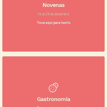
Novenas
entre el 16 y 24 de diciembre, el día en el que nace
el Niño Dios. Esta costumbre se celebra entre
16 al 24 de diciembre
navidad
maracas, villancicos y comidas típicas de la
en Colombia.
Toca aquí para leerlo
Buñuelos, tamales, natillas, arroz con leche y
hojuelas de maíz con azúcar hacen parte de las
que se
recetas típicas colombianas
deliciosas
Gastronomía
preparan en Medellín para celebrar las festividades
navideñas y para compartir con familiares, amigos y