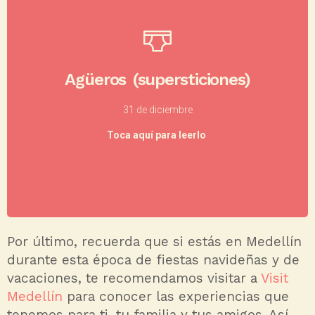
Además, en el último día del año, las personas en
usar
Medellín tienen algunos agüeros como el de
, (esto porque
ropa interior de color amarillo
popularmente se cree que atrae la buena suerte y la
Agüeros (supersticiones)
pidiendo un deseo
comer doce uvas
prosperidad),
llenar sus
por cada una durante el Año Nuevo,
para atraer abundancia, o salir
bolsillos de lentejas
31 de diciembre
recorrer las cuadras con una maleta
a la calle a
Toca aquí para leerlo
para tener un año lleno de viajes y nuevas
experiencias.
Por último, recuerda que
si estás en Medellín
durante esta época de fiestas navideñas y de
vacaciones, te recomendamos visitar a
Visit
Medellín
para conocer las experiencias que
tenemos para ti, tu familia y tus amigos. Así