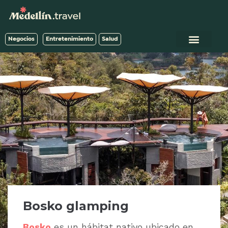
Negocios
Entretenimiento
Salud
Bosko glamping
Bosko
es un hábitat nativo ubicado en