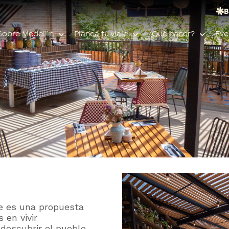
B
Sobre Medellín
Planea tu viaje
¿Qué hacer?
Eve
Búsquedas populares
Calendario de eventos
Planeador de viaje
Feria de las flores
Guías de ciudad
l
Salud
 es una propuesta
 en vivir
 descubrir el pueblo