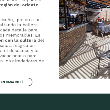
región del oriente
diseño, que crea un
altando la belleza
 cada detalle para
tos memorables. Es
n con la cultura
del
iencia mágica en
a el descanso y la
 vacacionar o para
con los alrededores de
 EN CASA ROSÉ!