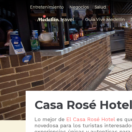
Entretenimiento
Negocios
Salud
Guía Vive Medellín
Casa Rosé Hote
Lo mejor de
El Casa Rosé Hotel
es que
novedosa para los turistas interesados
experiencias únicas y autenticas para