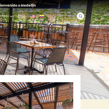
ienvenido a Medellín
ntos
Blog
✕
Acceso rápido
Anfitriones de ciudad