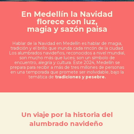
En Medellín la Navidad
florece con luz,
magia y sazón paisa
Hablar de la Navidad en Medellín es hablar de magia,
tradición y el brillo que inunda cada rincón de la ciudad.
Los alumbrados navideños, reconocidos a nivel mundial,
son mucho más que luces; son un símbolo de
encuentro, alegría y cultura. Este 2024, Medellín se
prepara para recibir a más de tres millones de personas
en una temporada que promete ser inolvidable, bajo la
temática de
tradiciones y pesebre
.
Un viaje por la historia del
alumbrado navideño