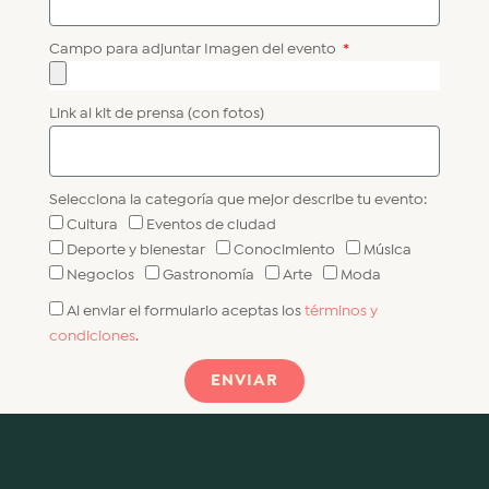
Campo para adjuntar Imagen del evento
Link al kit de prensa (con fotos)
Selecciona la categoría que mejor describe tu evento:
Cultura
Eventos de ciudad
Deporte y bienestar
Conocimiento
Música
Negocios
Gastronomía
Arte
Moda
Al enviar el formulario aceptas los
términos y
condiciones
.
ENVIAR