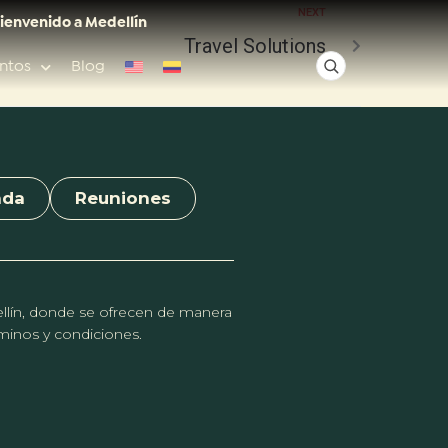
NEXT
ienvenido a Medellín
Travel Solutions
ntos
Blog
✕
nda
Reuniones
Acceso rápido
Anfitriones de ciudad
dellín, donde se ofrecen de manera
érminos y condiciones.