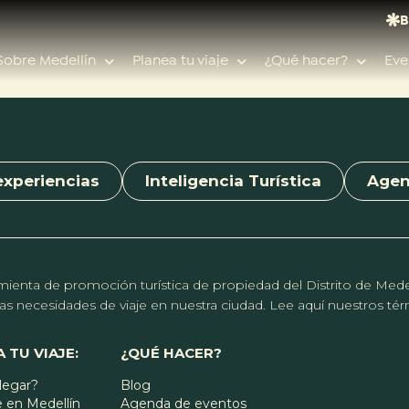
b
er
s
gr
n
dI
l
B
o
A
a
g
n
Sobre Medellín
Planea tu viaje
¿Qué hacer?
Eve
ok
p
m
er
p
experiencias
Inteligencia Turística
Age
Búsquedas populares
Calendario de eventos
Planeador de viaje
Feria de las flores
erramienta de promoción turística de propiedad del Distrito de Me
Guías de ciudad
r las necesidades de viaje en nuestra ciudad. Lee aquí nuestros t
Salud
 TU VIAJE:
¿QUÉ HACER?
legar?
Blog
 en Medellín
Agenda de eventos