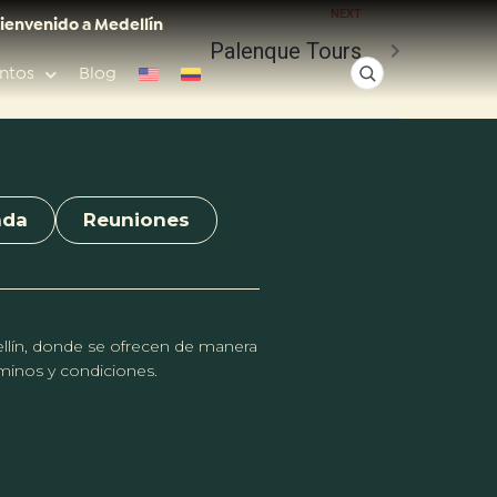
NEXT
ienvenido a Medellín
Palenque Tours
ntos
Blog
✕
nda
Reuniones
Acceso rápido
Anfitriones de ciudad
dellín, donde se ofrecen de manera
érminos y condiciones.