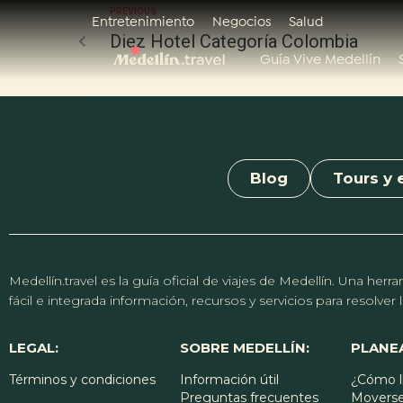
PREVIOUS
Entretenimiento
Negocios
Salud
Diez Hotel Categoría Colombia
Guía Vive Medellín
Blog
Tours y 
Medellín.travel es la guía oficial de viajes de Medellín. Una h
fácil e integrada información, recursos y servicios para resolve
LEGAL:
SOBRE MEDELLÍN:
PLANEA
Términos y condiciones
Información útil
¿Cómo l
Preguntas frecuentes
Moverse