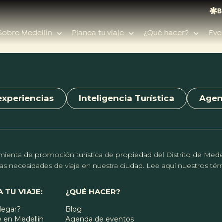
b
er
s
gr
n
dI
l
B
o
A
a
g
n
Sobre Medellín
Planea tu viaje
¿Qué hacer?
Eve
ok
p
m
er
p
experiencias
Inteligencia Turística
Age
Búsquedas populares
Calendario de eventos
Planeador de viaje
Feria de las flores
erramienta de promoción turística de propiedad del Distrito de Me
Guías de ciudad
r las necesidades de viaje en nuestra ciudad. Lee aquí nuestros t
Salud
 TU VIAJE:
¿QUÉ HACER?
legar?
Blog
 en Medellín
Agenda de eventos