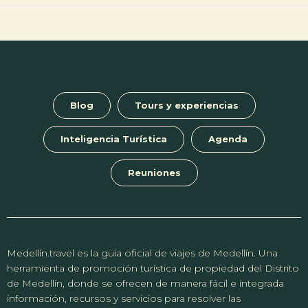
b
er
s
gr
n
dI
l
o
A
a
g
n
ok
p
m
er
p
Blog
Tours y experiencias
Inteligencia Turística
Agenda
Reuniones
Medellín.travel es la guía oficial de viajes de Medellín. Una
herramienta de promoción turística de propiedad del Distrito
de Medellín, donde se ofrecen de manera fácil e integrada
información, recursos y servicios para resolver las