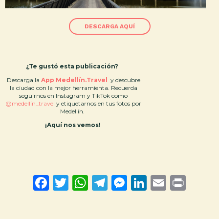
DESCARGA AQUÍ
¿Te gustó esta publicación?
Descarga la
App Medellín.Travel
y descubre
la ciudad con la mejor herramienta. Recuerda
seguirnos en Instagram y TikTok como
@medellín_travel
y etiquetarnos en tus fotos por
Medellín.
¡Aquí nos vemos!
F
T
W
T
M
Li
E
Pr
a
wi
h
el
es
nk
m
in
ce
tt
at
e
se
e
ai
t