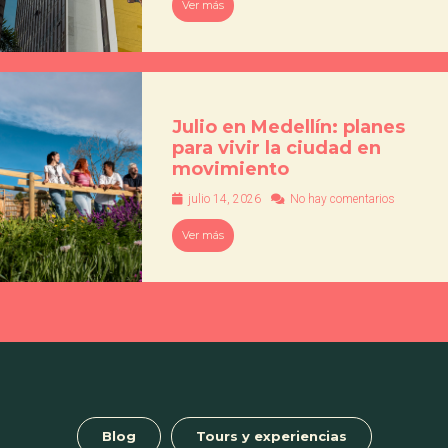
Ver más
Julio en Medellín: planes
para vivir la ciudad en
movimiento
julio 14, 2026
No hay comentarios
Ver más
Blog
Tours y experiencias