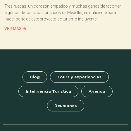
Tres ruedas, un corazón empático y muchas ganas de recorrer
algunos de los sitios turísticos de Medellín, es suficiente para
hacer parte de este proyecto de turismo incluyente.
VER MÁS
Blog
Tours y experiencias
Inteligencia Turística
Agenda
Reuniones