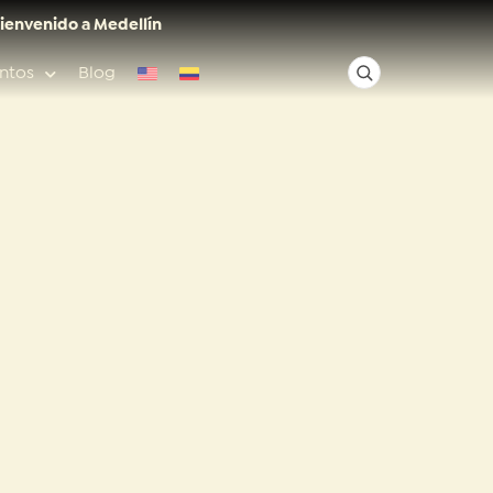
ienvenido a Medellín
ntos
Blog
✕
Acceso rápido
Anfitriones de ciudad