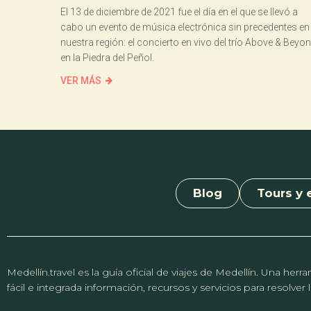
El 13 de diciembre de 2021 fue el día en el que se llevó a
cabo un evento de música electrónica sin precedentes en
nuestra región: el concierto en vivo del trío Above & Beyo
en la Piedra del Peñol.
VER MÁS
Blog
Tours y 
Medellín.travel es la guía oficial de viajes de Medellín. Una h
fácil e integrada información, recursos y servicios para resolve