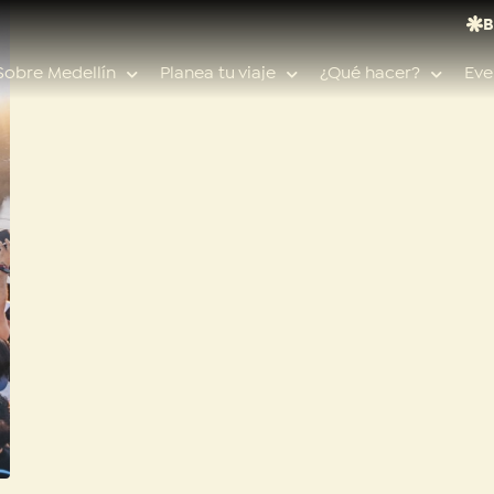
B
Sobre Medellín
Planea tu viaje
¿Qué hacer?
Eve
Búsquedas populares
Calendario de eventos
Planeador de viaje
Feria de las flores
Guías de ciudad
Salud