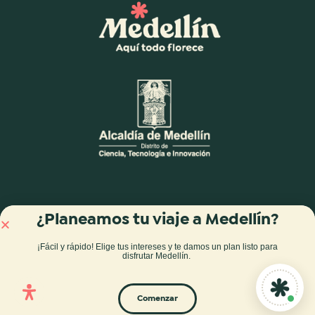
¿Planeamos tu viaje a Medellín?
¡Fácil y rápido! Elige tus intereses y te damos
un plan listo para
disfrutar Medellín
.
Comenzar