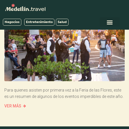
Negocios
Entretenimiento
Salud
Para quienes asisten por primera vez a la Feria de las Flores, este
es un resumen de algunos de los eventos imperdibles de este año.
VER MÁS