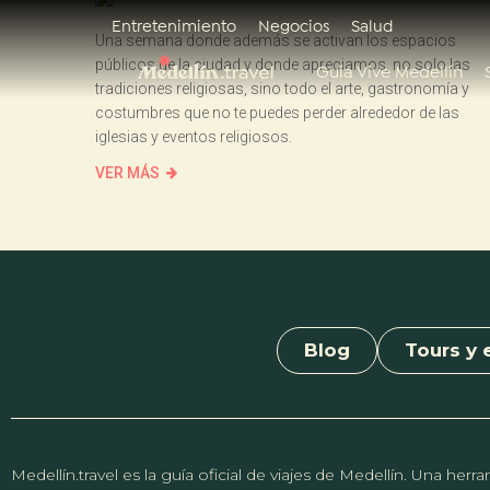
Entretenimiento
Negocios
Salud
Una semana donde además se activan los espacios
públicos de la ciudad y donde apreciamos, no solo las
Guía Vive Medellín
tradiciones religiosas, sino todo el arte, gastronomía y
costumbres que no te puedes perder alrededor de las
iglesias y eventos religiosos.
VER MÁS
Blog
Tours y 
Medellín.travel es la guía oficial de viajes de Medellín. Una h