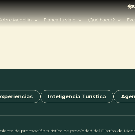
B
Sobre Medellín
Planea tu viaje
¿Qué hacer?
Eve
Búsquedas populares
Calendario de eventos
Planeador de viaje
Feria de las flores
experiencias
Inteligencia Turística
Age
Guías de ciudad
Salud
erramienta de promoción turística de propiedad del Distrito de Me