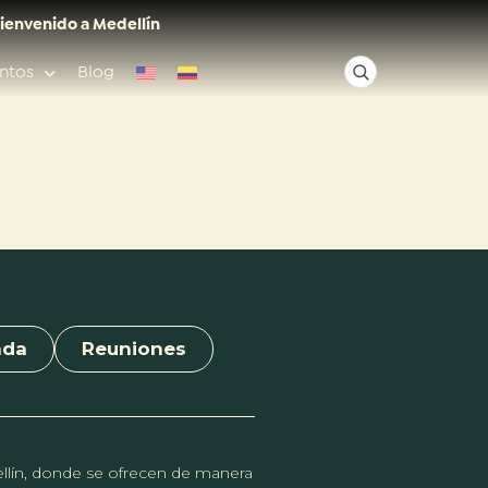
ienvenido a Medellín
ntos
Blog
✕
Acceso rápido
Anfitriones de ciudad
nda
Reuniones
dellín, donde se ofrecen de manera