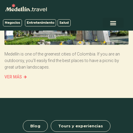
Negocios
Entretenimiento
Salud
Medellín is one of the greenest cities of Colombia. If you are an
outdoorsy, you’ll easily find the best places to have a picnic by
great urban landscapes.
VER MÁS
Blog
Tours y experiencias