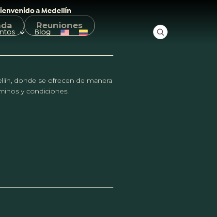
ienvenido a Medellín
nda
Reuniones
ntos
Blog
✕
dellín, donde se ofrecen de manera
érminos y condiciones.
Acceso rápido
Anfitriones de ciudad