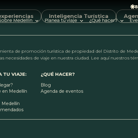
B
experiencias
Inteligencia Turística
Age
Sobre Medellín
Planea tu viaje
¿Qué hacer?
Eve
erramienta de promoción turística de propiedad del Distrito de Me
r las necesidades de viaje en nuestra ciudad. Lee aquí nuestros t
Búsquedas populares
 TU VIAJE:
¿QUÉ HACER?
Calendario de eventos
legar?
Blog
Planeador de viaje
Feria de las flores
 en Medellín
Agenda de eventos
Guías de ciudad
 Medellín
comendados
Salud