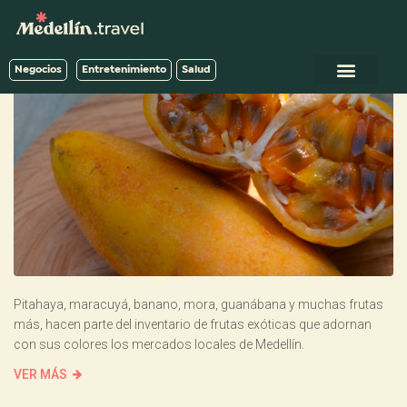
Negocios
Entretenimiento
Salud
Pitahaya, maracuyá, banano, mora, guanábana y muchas frutas
más, hacen parte del inventario de frutas exóticas que adornan
con sus colores los mercados locales de Medellín.
VER MÁS