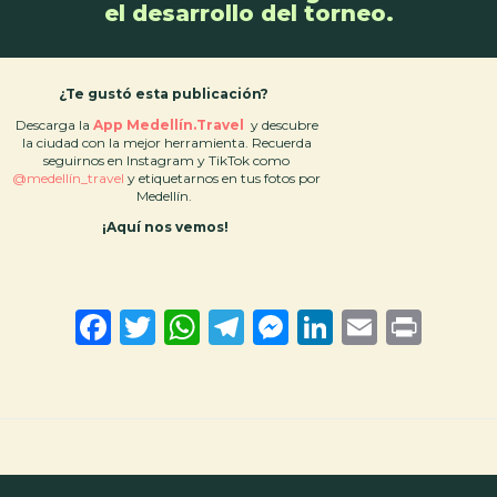
el desarrollo del torneo.
¿Te gustó esta publicación?
Descarga la
App Medellín.Travel
y descubre
la ciudad con la mejor herramienta. Recuerda
seguirnos en Instagram y TikTok como
@medellín_travel
y etiquetarnos en tus fotos por
Medellín.
¡Aquí nos vemos!
F
T
W
T
M
Li
E
Pr
a
wi
h
el
es
nk
m
in
ce
tt
at
e
se
e
ai
t
b
er
s
gr
n
dI
l
o
A
a
g
n