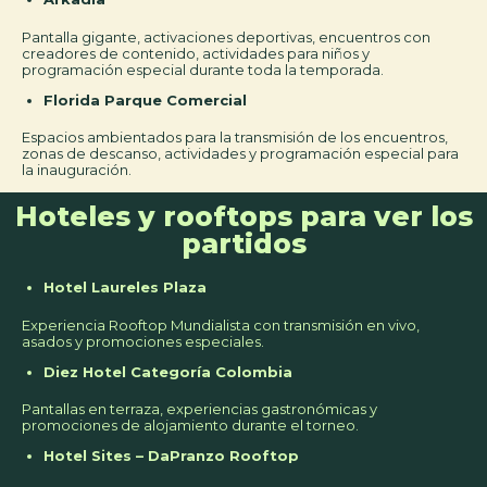
Pantalla gigante, activaciones deportivas, encuentros con
creadores de contenido, actividades para niños y
programación especial durante toda la temporada.
Florida Parque Comercial
Espacios ambientados para la transmisión de los encuentros,
zonas de descanso, actividades y programación especial para
la inauguración.
Hoteles y rooftops para ver los
partidos
Hotel Laureles Plaza
Experiencia Rooftop Mundialista con transmisión en vivo,
asados y promociones especiales.
Diez Hotel Categoría Colombia
Pantallas en terraza, experiencias gastronómicas y
promociones de alojamiento durante el torneo.
Hotel Sites – DaPranzo Rooftop