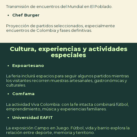
Transmisión de encuentros del Mundial en El Poblado.
Chef Burger
Proyección de partidos seleccionados, especialmente
encuentros de Colombia y fases definitivas.
Cultura, experiencias y actividades
especiales
Expoartesano
La feria incluirá espacios para seguir algunos partidos mientras
los visitantes recorren muestras artesanales, gastronómicas y
culturales.
Comfama
La actividad Viva Colombia: con la fe intacta combinará fútbol,
emprendimiento, música y experiencias familiares.
Universidad EAFIT
La exposición Campo en Juego. Fútbol, vida y barrio explora la
relación entre deporte, memoria y territorio.