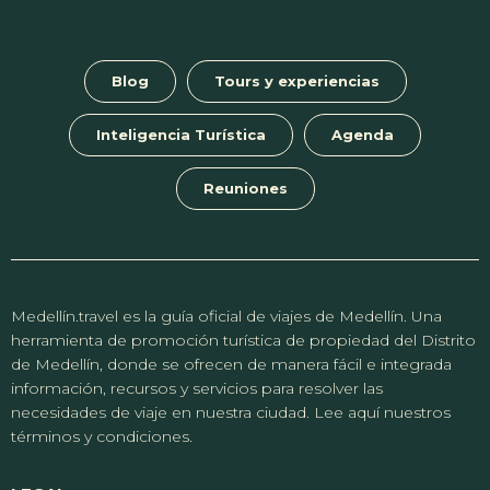
ok
p
m
er
p
Blog
Tours y experiencias
Inteligencia Turística
Agenda
Reuniones
Medellín.travel es la guía oficial de viajes de Medellín. Una
herramienta de promoción turística de propiedad del Distrito
de Medellín, donde se ofrecen de manera fácil e integrada
información, recursos y servicios para resolver las
necesidades de viaje en nuestra ciudad. Lee aquí nuestros
términos y condiciones.