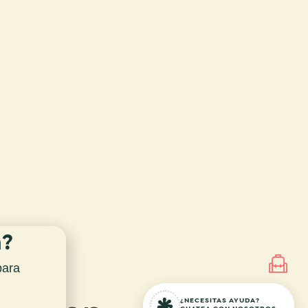
n?
para
¿NECESITAS AYUDA?