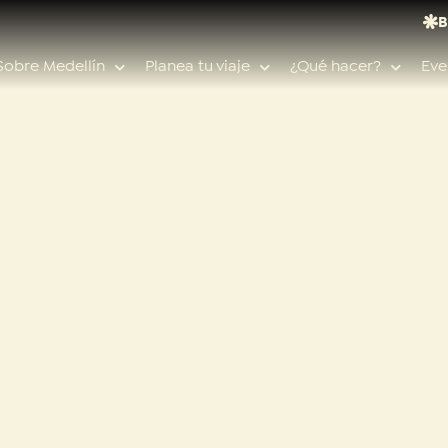
B
Sobre Medellín
Planea tu viaje
¿Qué hacer?
Eve
Búsquedas populares
Calendario de eventos
Planeador de viaje
Feria de las flores
Guías de ciudad
Salud