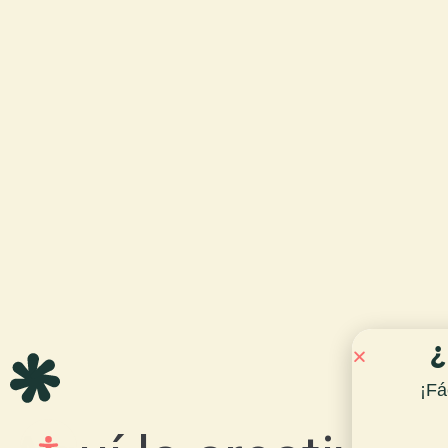
¿
¡Fá