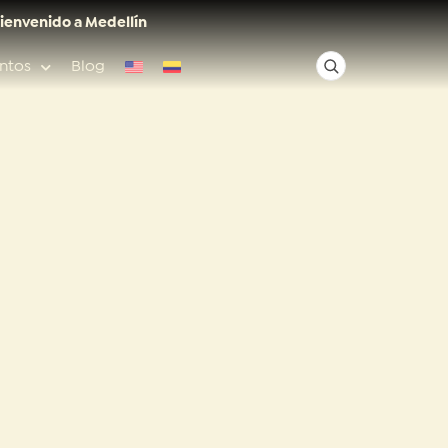
ienvenido a Medellín
ntos
Blog
✕
Acceso rápido
Anfitriones de ciudad