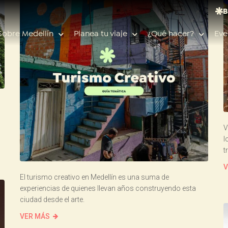
B
Sobre Medellín
Planea tu viaje
¿Qué hacer?
Eve
Búsquedas populares
Calendario de eventos
V
l
Planeador de viaje
Feria de las flores
t
Guías de ciudad
V
El turismo creativo en Medellín es una suma de
Salud
experiencias de quienes llevan años construyendo esta
ciudad desde el arte.
VER MÁS