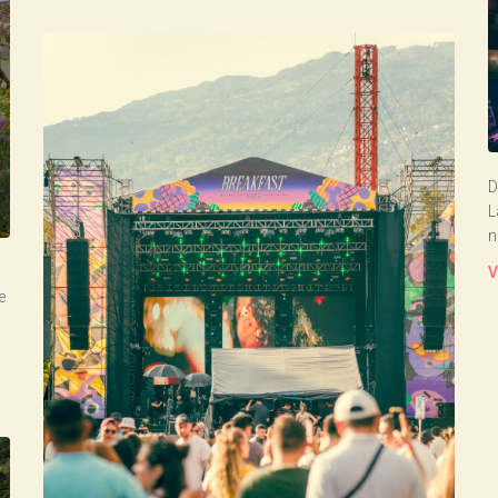
D
L
n
V
e