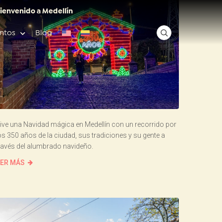
ienvenido a Medellín
ntos
Blog
✕
Acceso rápido
ive una Navidad mágica en Medellín con un recorrido por
os 350 años de la ciudad, sus tradiciones y su gente a
Anfitriones de ciudad
ravés del alumbrado navideño.
ER MÁS