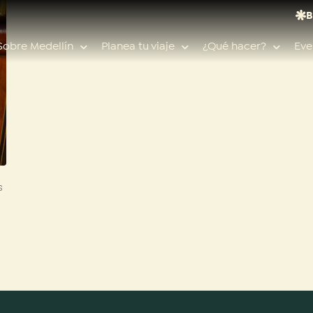
B
Sobre Medellín
Planea tu viaje
¿Qué hacer?
Eve
Búsquedas populares
Calendario de eventos
s
Planeador de viaje
Feria de las flores
Guías de ciudad
Salud