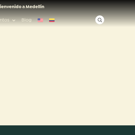
ienvenido a Medellín
ntos
Blog
✕
Acceso rápido
Anfitriones de ciudad