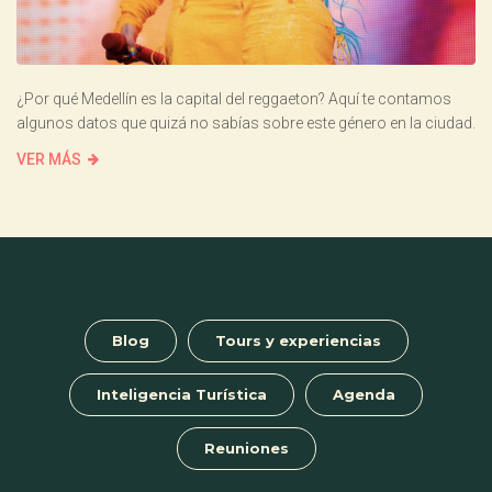
¿Por qué Medellín es la capital del reggaeton? Aquí te contamos
algunos datos que quizá no sabías sobre este género en la ciudad.
VER MÁS
Blog
Tours y experiencias
Inteligencia Turística
Agenda
Reuniones