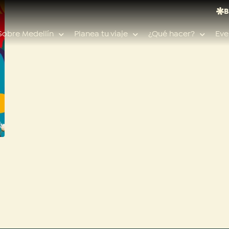
B
Sobre Medellín
Planea tu viaje
¿Qué hacer?
Eve
Búsquedas populares
Calendario de eventos
Planeador de viaje
Feria de las flores
n
Guías de ciudad
Salud