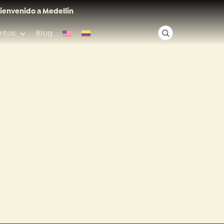
ienvenido a Medellín
ntos
Blog
✕
Acceso rápido
Anfitriones de ciudad