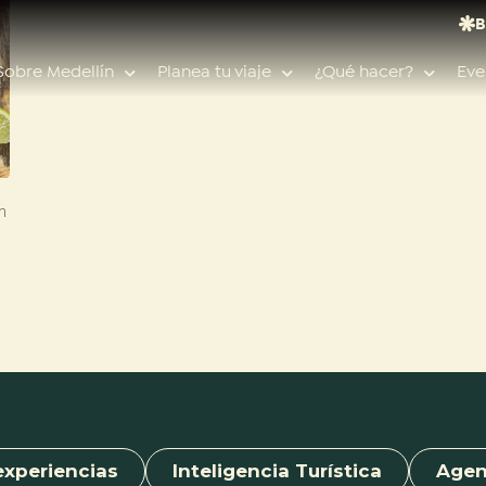
B
Sobre Medellín
Planea tu viaje
¿Qué hacer?
Eve
n
Búsquedas populares
Calendario de eventos
Planeador de viaje
Feria de las flores
Guías de ciudad
Salud
experiencias
Inteligencia Turística
Age