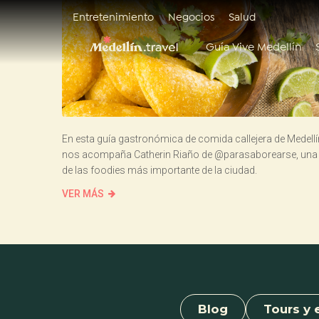
Entretenimiento
Negocios
Salud
Guía Vive Medellín
En esta guía gastronómica de comida callejera de Medellí
nos acompaña Catherin Riaño de @parasaborearse, una
de las foodies más importante de la ciudad.
VER MÁS
Blog
Tours y 