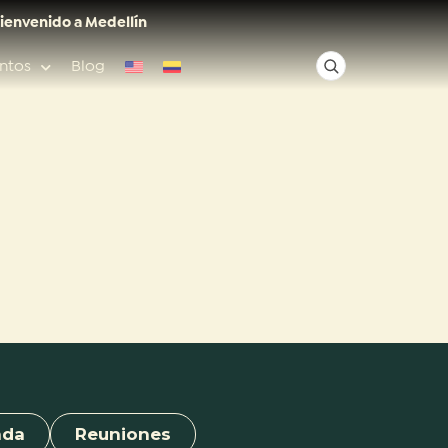
ienvenido a Medellín
ntos
Blog
✕
Acceso rápido
Anfitriones de ciudad
nda
Reuniones