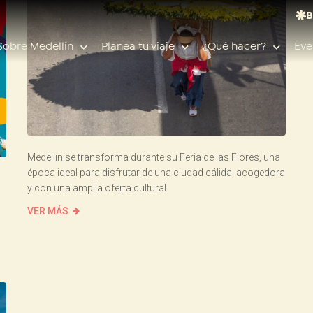
B
Sobre Medellín
Planea tu viaje
¿Qué hacer?
Eve
Búsquedas populares
Medellín se transforma durante su Feria de las Flores, una
Calendario de eventos
época ideal para disfrutar de una ciudad cálida, acogedora
y con una amplia oferta cultural.
n
Planeador de viaje
Feria de las flores
VER MÁS
Guías de ciudad
Salud