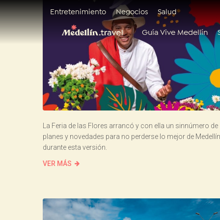
Entretenimiento
Negocios
Salud
Guía Vive Medellín
La Feria de las Flores arrancó y con ella un sinnúmero de
planes y novedades para no perderse lo mejor de Medellí
durante esta versión.
VER MÁS