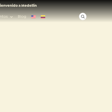
ienvenido a Medellín
ntos
Blog
✕
Acceso rápido
Anfitriones de ciudad