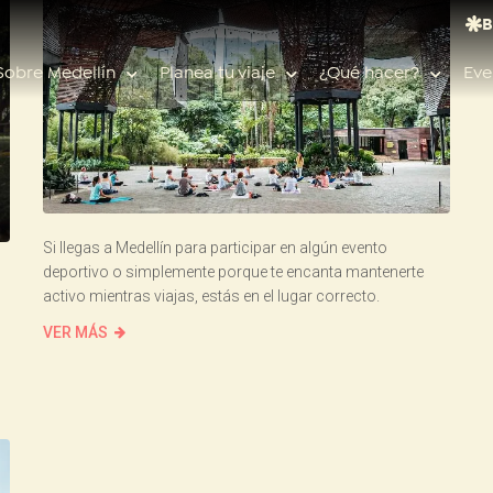
B
Sobre Medellín
Planea tu viaje
¿Qué hacer?
Eve
Búsquedas populares
Si llegas a Medellín para participar en algún evento
Calendario de eventos
deportivo o simplemente porque te encanta mantenerte
activo mientras viajas, estás en el lugar correcto.
Planeador de viaje
Feria de las flores
VER MÁS
Guías de ciudad
Salud