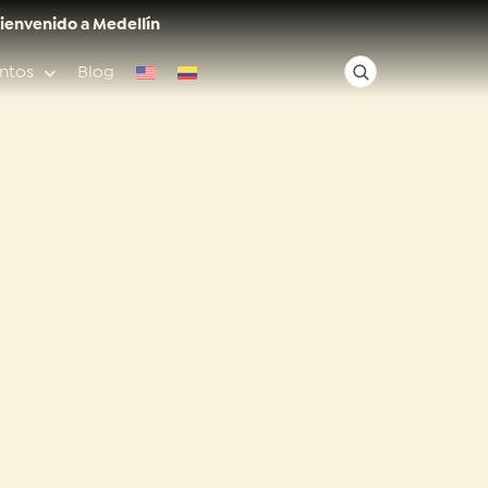
ienvenido a Medellín
ntos
Blog
✕
Acceso rápido
Anfitriones de ciudad