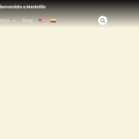
ienvenido a Medellín
ntos
Blog
✕
Acceso rápido
Anfitriones de ciudad