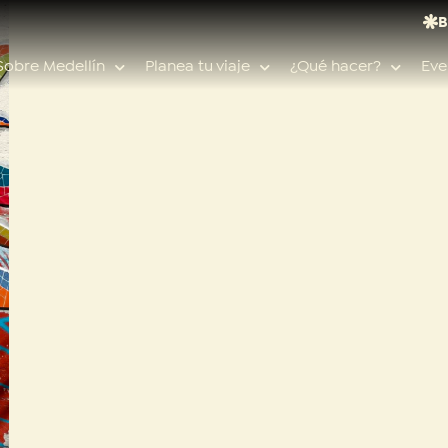
B
Sobre Medellín
Planea tu viaje
¿Qué hacer?
Eve
Búsquedas populares
Calendario de eventos
Planeador de viaje
Feria de las flores
Guías de ciudad
Salud