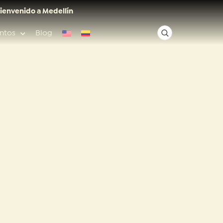
ienvenido a Medellín
ntos
Blog
✕
Acceso rápido
Anfitriones de ciudad