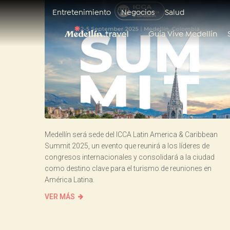
Entretenimiento
Negocios
Salud
Guía Vive Medellín
Medellín será sede del ICCA Latin America & Caribbean
Summit 2025, un evento que reunirá a los líderes de
congresos internacionales y consolidará a la ciudad
como destino clave para el turismo de reuniones en
América Latina.
VER MÁS