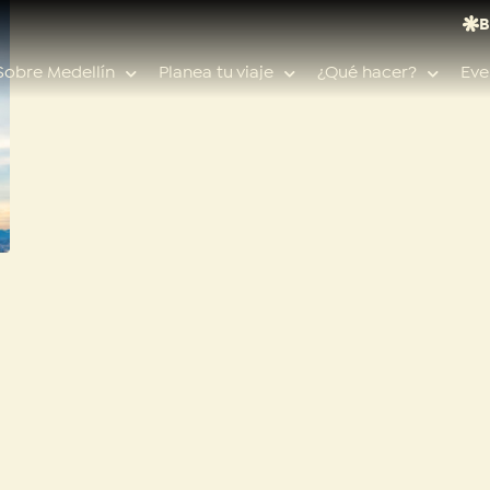
B
Sobre Medellín
Planea tu viaje
¿Qué hacer?
Eve
Búsquedas populares
Calendario de eventos
Planeador de viaje
Feria de las flores
Guías de ciudad
Salud