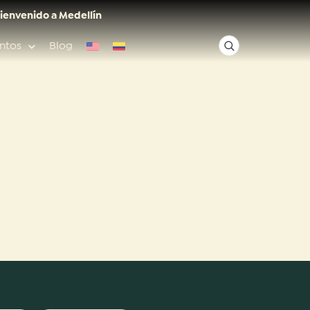
ienvenido a Medellín
ntos
Blog
✕
Acceso rápido
Anfitriones de ciudad