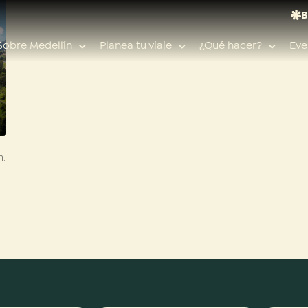
B
Sobre Medellín
Planea tu viaje
¿Qué hacer?
Eve
Búsquedas populares
n.
Calendario de eventos
Planeador de viaje
Feria de las flores
Guías de ciudad
Salud