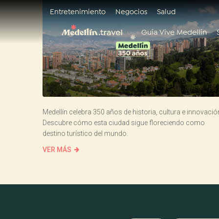
Entretenimiento
Negocios
Salud
Guía Vive Medellín
Medellín celebra 350 años de historia, cultura e innovació
Descubre cómo esta ciudad sigue floreciendo como
destino turístico del mundo.
VER MÁS