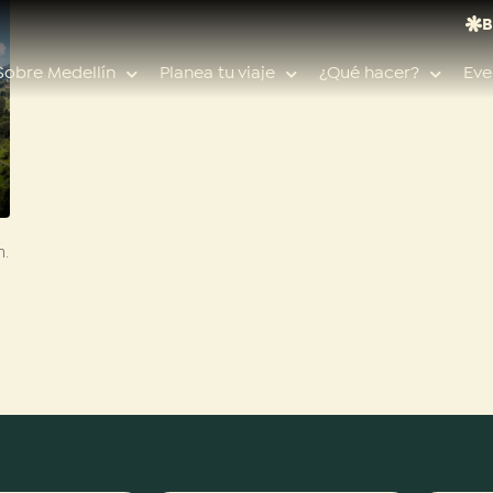
B
Sobre Medellín
Planea tu viaje
¿Qué hacer?
Eve
Búsquedas populares
n.
Calendario de eventos
Planeador de viaje
Feria de las flores
Guías de ciudad
Salud