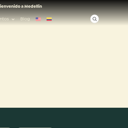
ienvenido a Medellín
ntos
Blog
✕
Acceso rápido
Anfitriones de ciudad