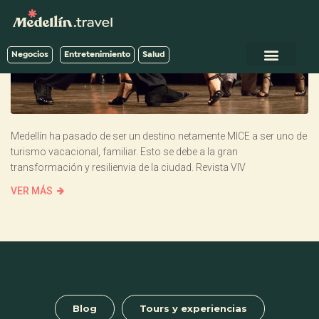
Negocios
Entretenimiento
Salud
Medellín ha pasado de ser un destino netamente MICE a ser uno de
turismo vacacional, familiar. Esto se debe a la gran
transformación y resilienvia de la ciudad. Revista VIV
VER MÁS
Blog
Tours y experiencias