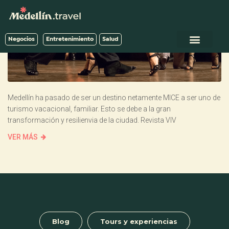
Negocios
Entretenimiento
Salud
Medellín ha pasado de ser un destino netamente MICE a ser uno de
turismo vacacional, familiar. Esto se debe a la gran
transformación y resilienvia de la ciudad. Revista VIV
VER MÁS
Blog
Tours y experiencias